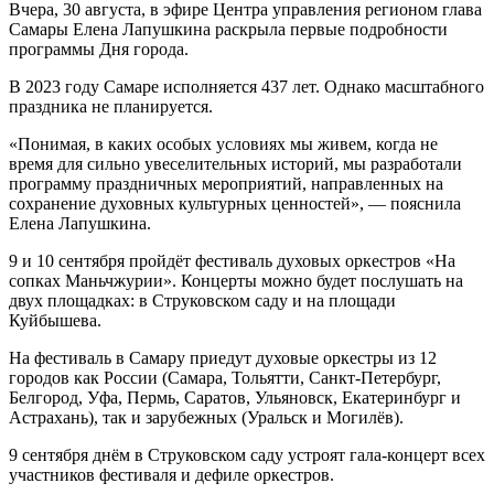
Вчера, 30 августа, в эфире Центра управления регионом глава
Самары Елена Лапушкина раскрыла первые подробности
программы Дня города.
В 2023 году Самаре исполняется 437 лет. Однако масштабного
праздника не планируется.
«Понимая, в каких особых условиях мы живем, когда не
время для сильно увеселительных историй, мы разработали
программу праздничных мероприятий, направленных на
сохранение духовных культурных ценностей», — пояснила
Елена Лапушкина.
9 и 10 сентября пройдёт фестиваль духовых оркестров «На
сопках Маньчжурии». Концерты можно будет послушать на
двух площадках: в Струковском саду и на площади
Куйбышева.
На фестиваль в Самару приедут духовые оркестры из 12
городов как России (Самара, Тольятти, Санкт-Петербург,
Белгород, Уфа, Пермь, Саратов, Ульяновск, Екатеринбург и
Астрахань), так и зарубежных (Уральск и Могилёв).
9 сентября днём в Струковском саду устроят гала-концерт всех
участников фестиваля и дефиле оркестров.