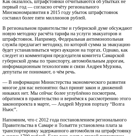
Как оказалось, штрафстоянки отчитываются об убытках не
первый год — согласно отчёту регионального
Минэкономразвития в 2015 году убыток штрафстоянок
составил более пяти миллионов рублей.
В региональном правительстве и губернской думе обсуждают
новую методику расчёта тарифа на услуги эвакуаторов и
штрафстоянок. Например, Федеральная антимонопольная
служба предлагает методику, по которой сумма за эвакуацию
будет устанавливаться через аукцион на торгах. Однако, как
следует из комментария председателя комитета Самарской
губернской думы по транспорту, автомобильным дорогам,
информационным технологиям и связи Андрея Мурзова,
депутаты не понимают, о чём речь.
— В информации Министерства экономического развития
многое для нас непонятно: был принят закон и движений
никаких нет. Мы сейчас более углублённо посмотрим,
обратимся в правительство и вернёмся к рассмотрению этого
законопроекта в марте, — Андрей Мурзов порталу “Волга
Ньюс”.
Напомним, что с 2012 года постановлением регионального
Правительства в Самаре и Тольятти установлена плата за
транспортировку задержанного автомобиля на штрафстоянку