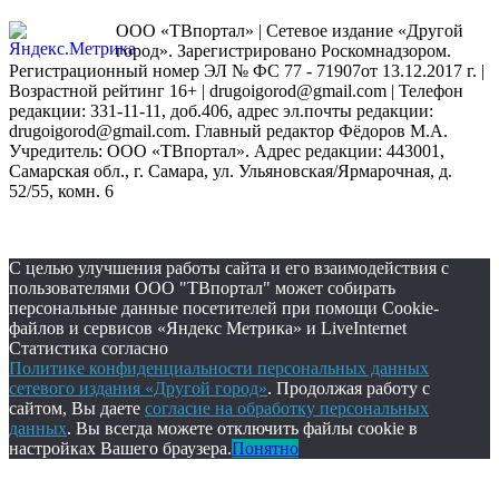
ООО «ТВпортал» | Сетевое издание «Другой
город». Зарегистрировано Роскомнадзором.
Регистрационный номер ЭЛ № ФС 77 - 71907от 13.12.2017 г. |
Возрастной рейтинг 16+ | drugoigorod@gmail.com
| Телефон
редакции: 331-11-11, доб.406, адрес эл.почты редакции:
drugoigorod@gmail.com. Главный редактор Фёдоров М.А.
Учредитель: ООО «ТВпортал». Адрес редакции: 443001,
Самарская обл., г. Самара, ул. Ульяновская/Ярмарочная, д.
52/55, комн. 6
С целью улучшения работы сайта и его взаимодействия с
пользователями ООО "ТВпортал" может собирать
персональные данные посетителей при помощи Cookie-
файлов и сервисов «Яндекс Метрика» и LiveInternet
Статистика согласно
Политике конфиденциальности персональных данных
сетевого издания «Другой город»
. Продолжая работу с
сайтом, Вы даете
согласие на обработку персональных
данных
. Вы всегда можете отключить файлы cookie в
настройках Вашего браузера.
Понятно