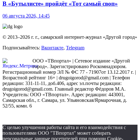
В «Бутылисте» пройдёт «Тот самый своп»
06 августа 2026, 14:45
© 2013–2026 г. г., самарский интернет-журнал «Другой город»
Подписывайтесь:
Вконтакте
,
Telegram
ООО «ТВпортал» | Сетевое издание «Другой
город». Зарегистрировано Роскомнадзором.
Регистрационный номер ЭЛ № ФС 77 - 71907от 13.12.2017 г. |
Возрастной рейтинг 16+ | drugoigorod@gmail.com
| Телефон
редакции: 331-11-11, доб.406, адрес эл.почты редакции:
drugoigorod@gmail.com. Главный редактор Фёдоров М.А.
Учредитель: ООО «ТВпортал». Адрес редакции: 443001,
Самарская обл., г. Самара, ул. Ульяновская/Ярмарочная, д.
52/55, комн. 6
С целью улучшения работы сайта и его взаимодействия с
пользователями ООО "ТВпортал" может собирать
персональные данные посетителей при помощи Cookie-