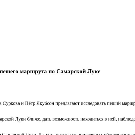
ю пешего маршрута по Самарской Луке
а Суркова и Пётр Якубсон предлагают исследовать пеший маршр
арской Луки ближе, дать возможность находиться в ней, наблюда
 Самарской Луке. Да, есть несколько популярных оборудованны