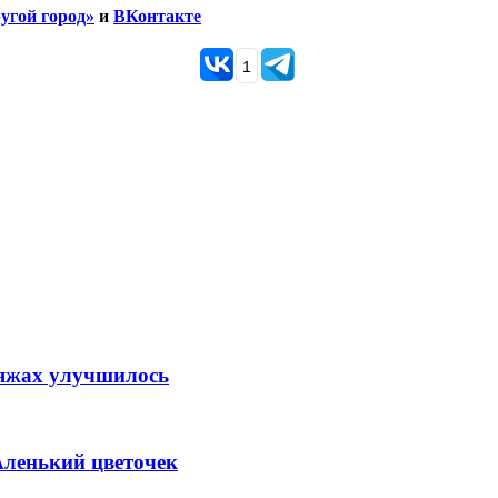
угой город»
и
ВКонтакте
1
ляжах улучшилось
Аленький цветочек