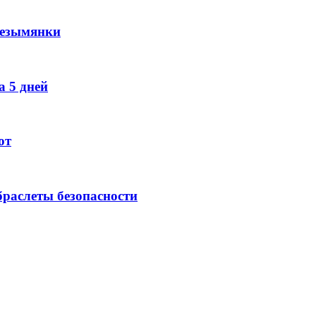
Безымянки
 5 дней
ют
раслеты безопасности