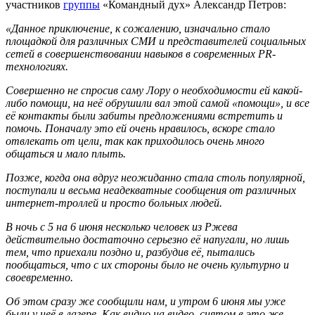
участников
группы
«Командный дух» Александр Петров:
«Данное приключение, к сожалению, изначально стало
площадкой для различных СМИ и представителей социальных
сетей в совершенствовании навыков в современных PR-
технологиях.
Совершенно не спросив саму Лору о необходимости ей какой-
либо помощи, на неё обрушили вал этой самой «помощи», и все
её контакты были забиты предложениями встретить и
помочь. Поначалу это ей очень нравилось, вскоре стало
отвлекать от цели, так как приходилось очень много
общаться и мало плыть.
Позже, когда она вдруг неожиданно стала столь популярной,
поступали и весьма неадекватные сообщения от различных
интернет-троллей и просто больных людей.
В ночь с 5 на 6 июня несколько человек из Ржева
действительно достаточно серьезно её напугали, но лишь
тем, что приехали поздно и, разбудив её, пытались
пообщаться, что с их стороны было не очень культурно и
своевременно.
Об этом сразу же сообщили нам, и утром 6 июня мы уже
были у неё в лагере. Как видно на видео, снятом в это же