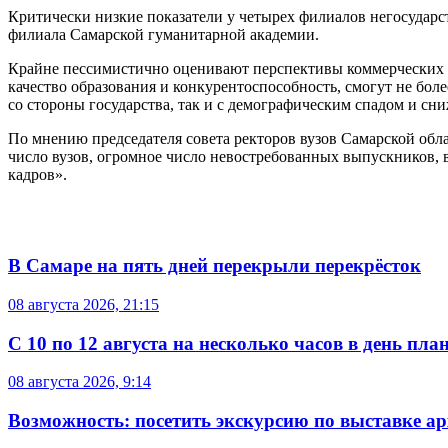
Критически низкие показатели у четырех филиалов негосударс
филиала Самарской гуманитарной академии.
Крайне пессимистично оценивают перспективы коммерческих 
качество образования и конкурентоспособность, смогут не бол
со стороны государства, так и с демографическим спадом и с
По мнению председателя совета ректоров вузов Самарской обл
число вузов, огромное число невостребованных выпускников, 
кадров».
В Самаре на пять дней перекрыли перекрёсток
08 августа 2026, 21:15
С 10 по 12 августа на несколько часов в день пл
08 августа 2026, 9:14
Возможность: посетить экскурсию по выставке а