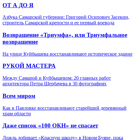
ОТ А ДО Я
Азбука Самарской губернии: Григорий Осипович Засекин,
строитель Самарской крепости и ее первый воевода
Возвращение «Триумфа», или Триумфальное
возвращение
На улице Куйбышева восстанавливают историческое здание
РУКОЙ МАСТЕРА
Между Самарой и Куйбышевом: 20 главных работ
архитектора Петра Щербачева в 30 фотографиях
Всем миром
Как в Павловке восстанавливают старейший деревянный
храм области
Даже список «100 ОКН» не спасает
Дождь добивает «Красную школу» в Новом Буяне, пока