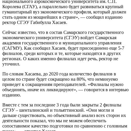
национального аэрокосмического университета им. С.П.
Королева (СГАУ), а параллельно будет развиваться крупный
гуманитарный вуз экономического профиля, который должен
стать одним из мощнейших в стране», — сообщил изданию
ректор СГЭУ Габибулла Хасаев.
Сейчас известно, что в состав Самарского государственного
экономического университета (СГЭУ) войдет Самарская
академия государственного и муниципального управления
(САГМУ). Как сообщил Хасаев, будет присоединено еще 5-7
филиалов, среди которых и те, которые находятся в других
регионах. О каких именно филиалах идет речь, ректор не
уточнил.
По словам Хасаева, до 2020 года количество филиалов в
целом по стране будет сокращено на 80%, что неминуемо
приведет к сокращениям преподавателей. «Филиалы нужно
объединять, иначе их ликвидируют», — говорится в интервью
изданию.
Вместе с тем за последние 3 года были закрыты 2 филиалы
СГЭУ – шенталинский и тольяттинский. «Они могли и
дальше существовать, но объективный анализ всех сторон их
деятельности показал, что мы не можем обеспечить
сопоставимое качество подготовки по сравнению с головным