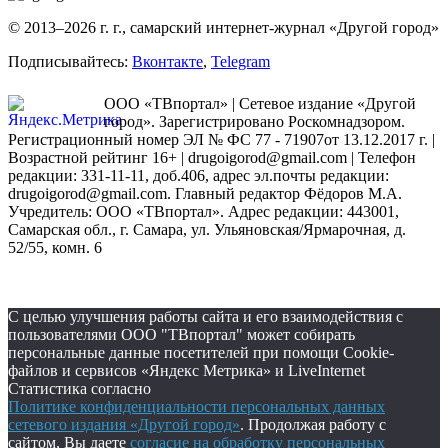
© 2013–2026 г. г., самарский интернет-журнал «Другой город»
Подписывайтесь:
Вконтакте
,
Telegram
ООО «ТВпортал» | Сетевое издание «Другой
город». Зарегистрировано Роскомнадзором.
Регистрационный номер ЭЛ № ФС 77 - 71907от 13.12.2017 г. |
Возрастной рейтинг 16+ | drugoigorod@gmail.com
| Телефон
редакции: 331-11-11, доб.406, адрес эл.почты редакции:
drugoigorod@gmail.com. Главный редактор Фёдоров М.А.
Учредитель: ООО «ТВпортал». Адрес редакции: 443001,
Самарская обл., г. Самара, ул. Ульяновская/Ярмарочная, д.
52/55, комн. 6
С целью улучшения работы сайта и его взаимодействия с
пользователями ООО "ТВпортал" может собирать
персональные данные посетителей при помощи Cookie-
файлов и сервисов «Яндекс Метрика» и LiveInternet
Статистика согласно
Политике конфиденциальности персональных данных
сетевого издания «Другой город»
. Продолжая работу с
сайтом, Вы даете
согласие на обработку персональных