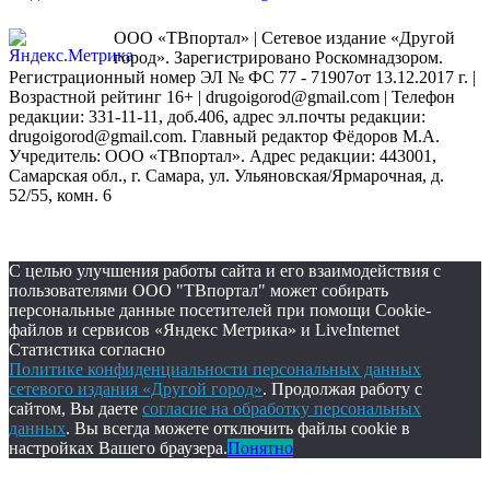
ООО «ТВпортал» | Сетевое издание «Другой
город». Зарегистрировано Роскомнадзором.
Регистрационный номер ЭЛ № ФС 77 - 71907от 13.12.2017 г. |
Возрастной рейтинг 16+ | drugoigorod@gmail.com
| Телефон
редакции: 331-11-11, доб.406, адрес эл.почты редакции:
drugoigorod@gmail.com. Главный редактор Фёдоров М.А.
Учредитель: ООО «ТВпортал». Адрес редакции: 443001,
Самарская обл., г. Самара, ул. Ульяновская/Ярмарочная, д.
52/55, комн. 6
С целью улучшения работы сайта и его взаимодействия с
пользователями ООО "ТВпортал" может собирать
персональные данные посетителей при помощи Cookie-
файлов и сервисов «Яндекс Метрика» и LiveInternet
Статистика согласно
Политике конфиденциальности персональных данных
сетевого издания «Другой город»
. Продолжая работу с
сайтом, Вы даете
согласие на обработку персональных
данных
. Вы всегда можете отключить файлы cookie в
настройках Вашего браузера.
Понятно