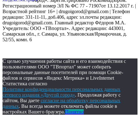
город». Зарегистрировано Роскомнадзором.
Регистрационный номер ЭЛ № ФС 77 - 71907от 13.12.2017 г. |
Возрастной рейтинг 16+ | drugoigorod@gmail.com
| Телефон
редакции: 331-11-11, доб.406, адрес эл.почты редакции:
drugoigorod@gmail.com. Главный редактор Фёдоров М.А.
Учредитель: ООО «ТВпортал». Адрес редакции: 443001,
Самарская обл., г. Самара, ул. Ульяновская/Ярмарочная, д.
52/55, комн. 6
С целью улучшения работы сайта и его взаимодействия с
пользователями ООО "ТВпортал" может собирать
персональные данные посетителей при помощи Cookie-
файлов и сервисов «Яндекс Метрика» и LiveInternet
Статистика согласно
Политике конфиденциальности персональных данных
сетевого издания «Другой город»
. Продолжая работу с
сайтом, Вы даете
согласие на обработку персональных
данных
. Вы всегда можете отключить файлы cookie в
настройках Вашего браузера.
Понятно