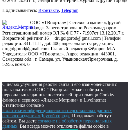
© 2013–2026 г. г., самарский интернет-журнал «Другой город»
Подписывайтесь:
Вконтакте
,
Telegram
ООО «ТВпортал» | Сетевое издание «Другой
город». Зарегистрировано Роскомнадзором.
Регистрационный номер ЭЛ № ФС 77 - 71907от 13.12.2017 г. |
Возрастной рейтинг 16+ | drugoigorod@gmail.com
| Телефон
редакции: 331-11-11, доб.406, адрес эл.почты редакции:
drugoigorod@gmail.com. Главный редактор Фёдоров М.А.
Учредитель: ООО «ТВпортал». Адрес редакции: 443001,
Самарская обл., г. Самара, ул. Ульяновская/Ярмарочная, д.
52/55, комн. 6
С целью улучшения работы сайта и его взаимодействия с
пользователями ООО "ТВпортал" может собирать
персональные данные посетителей при помощи Cookie-
файлов и сервисов «Яндекс Метрика» и LiveInternet
Статистика согласно
Политике конфиденциальности персональных данных
сетевого издания «Другой город»
. Продолжая работу с
сайтом, Вы даете
согласие на обработку персональных
данных
. Вы всегда можете отключить файлы cookie в