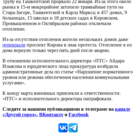
Трубу на Ташкентской прорвало 22 января. Из-за этого около
рынка в 15-м микрорайоне затопило трамвайные пути на
Стара-Загоре, Ташкентской и Карла Маркса; в 457 домах, 9
больницах, 15 школах и 18 детских садах в Кировском,
Промышленном и Октябрьском районах отключали
отопление.
Из-за отсутствия отопления жители нескольких домов даже
перекрыли
проспект Кирова в знак протеста. Отопление в их
дома вернули только через пять дней после аварии.
В отношении исполнительного директора «ПТС» Айдара
Ильясова и юридического лица прокуратура возбудила
административные дела по статье «Нарушение нормативного
уровня или режима обеспечения населения коммунальными
услугами».
К концу марта виновных привлекли к ответственности:
«ПТС» и исполнительного директора оштрафовали.
Следите за нашими публикациями в телеграме на
канале
«Другой город»
,
ВКонтакте
и
Facebook