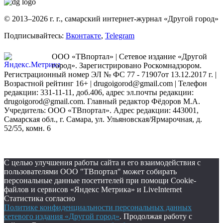
© 2013–2026 г. г., самарский интернет-журнал «Другой город»
Подписывайтесь:
Вконтакте
,
Telegram
ООО «ТВпортал» | Сетевое издание «Другой
город». Зарегистрировано Роскомнадзором.
Регистрационный номер ЭЛ № ФС 77 - 71907от 13.12.2017 г. |
Возрастной рейтинг 16+ | drugoigorod@gmail.com
| Телефон
редакции: 331-11-11, доб.406, адрес эл.почты редакции:
drugoigorod@gmail.com. Главный редактор Фёдоров М.А.
Учредитель: ООО «ТВпортал». Адрес редакции: 443001,
Самарская обл., г. Самара, ул. Ульяновская/Ярмарочная, д.
52/55, комн. 6
С целью улучшения работы сайта и его взаимодействия с
пользователями ООО "ТВпортал" может собирать
персональные данные посетителей при помощи Cookie-
файлов и сервисов «Яндекс Метрика» и LiveInternet
Статистика согласно
Политике конфиденциальности персональных данных
сетевого издания «Другой город»
. Продолжая работу с