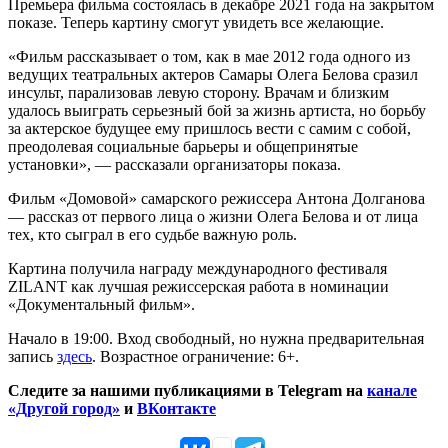
Премьера фильма состоялась в декабре 2021 года на закрытом
показе. Теперь картину смогут увидеть все желающие.
«Фильм рассказывает о том, как в мае 2012 года одного из
ведущих театральных актеров Самары Олега Белова сразил
инсульт, парализовав левую сторону. Врачам и близким
удалось выиграть серьезный бой за жизнь артиста, но борьбу
за актерское будущее ему пришлось вести с самим с собой,
преодолевая социальные барьеры и общепринятые
установки», — рассказали организаторы показа.
Фильм «Домовой» самарского режиссера Антона Долганова
— рассказ от первого лица о жизни Олега Белова и от лица
тех, кто сыграл в его судьбе важную роль.
Картина получила награду международного фестиваля
ZILANT как лучшая режиссерская работа в номинации
«Документальный фильм».
Начало в 19:00. Вход свободный, но нужна предварительная
запись
здесь
. Возрастное ограничение: 6+.
Следите за нашими публикациями в Telegram на
канале
«Другой город»
и
ВКонтакте