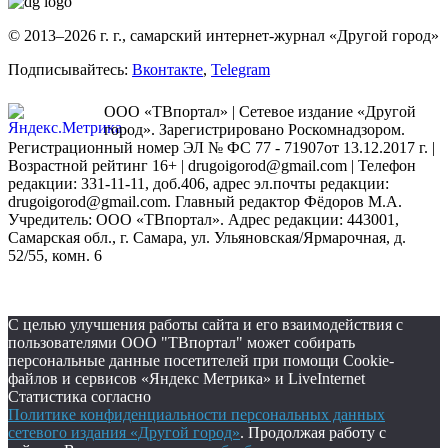
© 2013–2026 г. г., самарский интернет-журнал «Другой город»
Подписывайтесь:
Вконтакте
,
Telegram
ООО «ТВпортал» | Сетевое издание «Другой
город». Зарегистрировано Роскомнадзором.
Регистрационный номер ЭЛ № ФС 77 - 71907от 13.12.2017 г. |
Возрастной рейтинг 16+ | drugoigorod@gmail.com
| Телефон
редакции: 331-11-11, доб.406, адрес эл.почты редакции:
drugoigorod@gmail.com. Главный редактор Фёдоров М.А.
Учредитель: ООО «ТВпортал». Адрес редакции: 443001,
Самарская обл., г. Самара, ул. Ульяновская/Ярмарочная, д.
52/55, комн. 6
С целью улучшения работы сайта и его взаимодействия с
пользователями ООО "ТВпортал" может собирать
персональные данные посетителей при помощи Cookie-
файлов и сервисов «Яндекс Метрика» и LiveInternet
Статистика согласно
Политике конфиденциальности персональных данных
сетевого издания «Другой город»
. Продолжая работу с