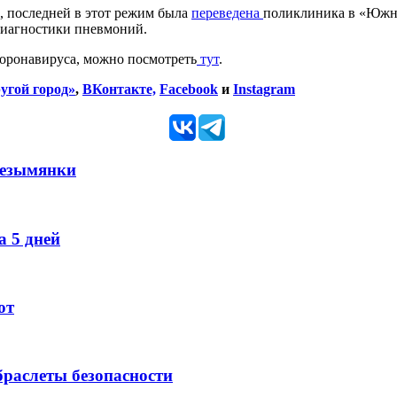
, последней в этот режим была
переведена
поликлиника в «Южно
диагностики пневмоний.
оронавируса, можно посмотреть
тут
.
угой город»
,
ВКонтакте,
Facebook
и
Instagram
Безымянки
 5 дней
ют
раслеты безопасности