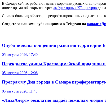
В Самаре сейчас работают девять коронавирусных стационаров
инвесторами об открытии трех
амбулаторных КТ-центров
для 
Список больниц области, перепрофилированных под лечение к
Следите за нашими публикациями в Telegram на
канале «Др
Опубликована концепция развития территории 
05 августа 2026, 17:40
Перекрытие улицы Красноармейской продлили на
05 августа 2026, 12:06
Программу Дня города в Самаре переформатиру
05 августа 2026, 11:43
«ЛизаАлерт» бесплатно выдаёт пожилым людям б