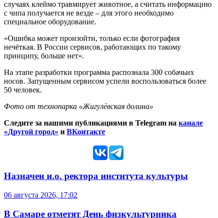
случаях клеймо травмирует животное, а считать информацию
с чипа получается не везде – для этого необходимо
специальное оборудование.
«Ошибка может произойти, только если фотография
нечёткая. В России сервисов, работающих по такому
принципу, больше нет».
На этапе разработки программа распознала 300 собачьих
носов. Запущенным сервисом успели воспользоваться более
50 человек.
Фото от технопарка «Жигулёвская долина»
Следите за нашими публикациями в Telegram на
канале
«Другой город»
и
ВКонтакте
Назначен и.о. ректора института культуры
06 августа 2026, 17:02
В Самаре отметят День физкультурника