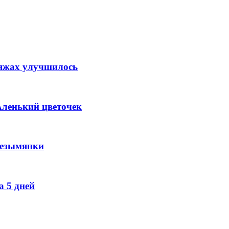
ляжах улучшилось
Аленький цветочек
Безымянки
 5 дней