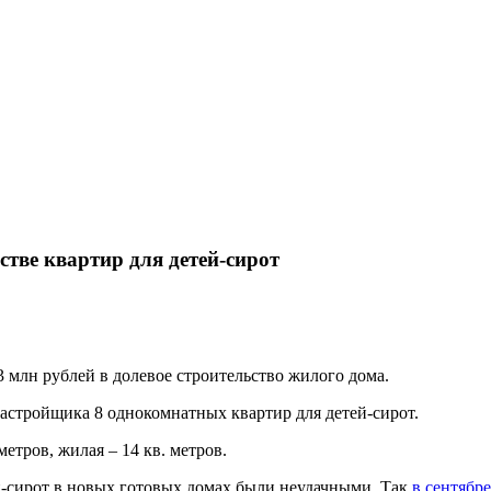
тве квартир для детей-сирот
 млн рублей в долевое строительство жилого дома.
застройщика 8 однокомнатных квартир для детей-сирот.
тров, жилая – 14 кв. метров.
-сирот в новых готовых домах были неудачными. Так
в сентябре