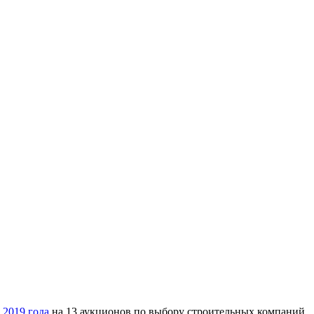
 2019 года
на 13 аукционов по выбору строительных компаний,