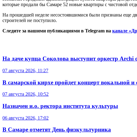
которые продали бы Самаре 52 новые квартиры с чистовой отдел
На прошедшей неделе несостоявшимися были признаны еще два 
строителей не поступило.
Следите за нашими публикациями в Telegram на
канале «Др
На даче купца Соколова выступит оркестр Archi d
07 августа 2026, 11:27
В самарской кирхе пройдет концерт вокальной и
07 августа 2026, 10:52
Назначен и.о. ректора института культуры
06 августа 2026, 17:02
В Самаре отметят День физкультурника