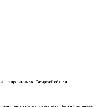
ателя правительства Самарской области.
дминистрацию губернатора возглавил Антон Емельяненко.