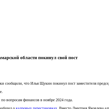
амарской области покинул свой пост
и сообщили, что Илья Щукин покинул пост заместителя председ
е.
по вопросам финансов в ноябре 2024 года.
сообщил о
кадровых перестановках
. Вместо Дмитрия Яковлева а