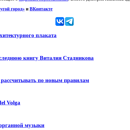
угой город»
и
ВКонтакте
рхитектурного плаката
оследнюю книгу Виталия Стадникова
 рассчитывать по новым правилам
el Volga
 органной музыки