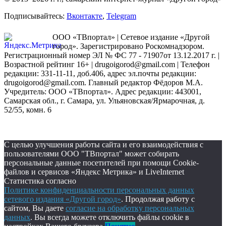
Подписывайтесь:
Вконтакте
,
Telegram
ООО «ТВпортал» | Сетевое издание «Другой
город». Зарегистрировано Роскомнадзором.
Регистрационный номер ЭЛ № ФС 77 - 71907от 13.12.2017 г. |
Возрастной рейтинг 16+ | drugoigorod@gmail.com
| Телефон
редакции: 331-11-11, доб.406, адрес эл.почты редакции:
drugoigorod@gmail.com. Главный редактор Фёдоров М.А.
Учредитель: ООО «ТВпортал». Адрес редакции: 443001,
Самарская обл., г. Самара, ул. Ульяновская/Ярмарочная, д.
52/55, комн. 6
С целью улучшения работы сайта и его взаимодействия с
пользователями ООО "ТВпортал" может собирать
персональные данные посетителей при помощи Cookie-
файлов и сервисов «Яндекс Метрика» и LiveInternet
Статистика согласно
Политике конфиденциальности персональных данных
сетевого издания «Другой город»
. Продолжая работу с
сайтом, Вы даете
согласие на обработку персональных
данных
. Вы всегда можете отключить файлы cookie в