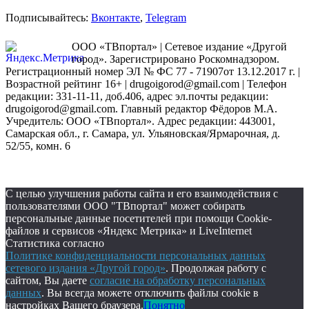
Подписывайтесь:
Вконтакте
,
Telegram
ООО «ТВпортал» | Сетевое издание «Другой
город». Зарегистрировано Роскомнадзором.
Регистрационный номер ЭЛ № ФС 77 - 71907от 13.12.2017 г. |
Возрастной рейтинг 16+ | drugoigorod@gmail.com
| Телефон
редакции: 331-11-11, доб.406, адрес эл.почты редакции:
drugoigorod@gmail.com. Главный редактор Фёдоров М.А.
Учредитель: ООО «ТВпортал». Адрес редакции: 443001,
Самарская обл., г. Самара, ул. Ульяновская/Ярмарочная, д.
52/55, комн. 6
С целью улучшения работы сайта и его взаимодействия с
пользователями ООО "ТВпортал" может собирать
персональные данные посетителей при помощи Cookie-
файлов и сервисов «Яндекс Метрика» и LiveInternet
Статистика согласно
Политике конфиденциальности персональных данных
сетевого издания «Другой город»
. Продолжая работу с
сайтом, Вы даете
согласие на обработку персональных
данных
. Вы всегда можете отключить файлы cookie в
настройках Вашего браузера.
Понятно