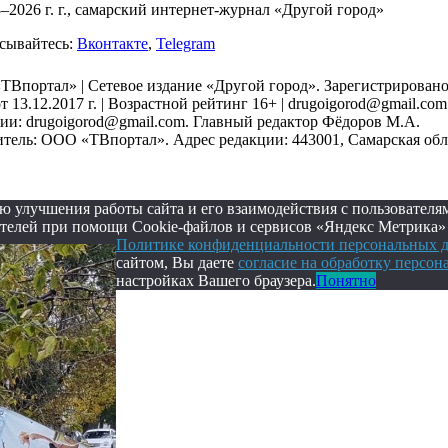
–2026 г. г., самарский интернет-журнал «Другой город»
сывайтесь:
Вконтакте
,
Telegram
Впортал» | Сетевое издание «Другой город». Зарегистрирован
т 13.12.2017 г. | Возрастной рейтинг 16+ | drugoigorod@gmail.com
ии: drugoigorod@gmail.com. Главный редактор Фёдоров М.А.
тель: ООО «ТВпортал». Адрес редакции: 443001, Самарская обл., 
ю улучшения работы сайта и его взаимодействия с пользовате
телей при помощи Cookie-файлов и сервисов «Яндекс Метрика» и
Политике конфиденциальности персональных д
сайтом, Вы даете
согласие на обработку персо
настройках Вашего браузера.
Понятно