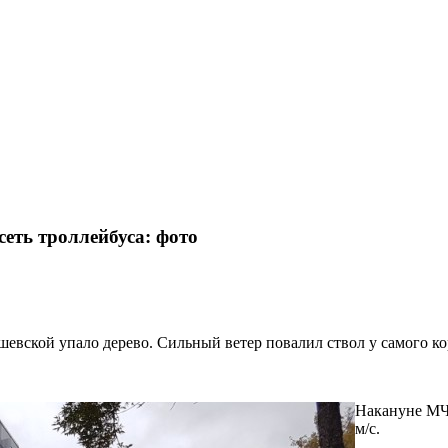
еть троллейбуса: фото
шевской упало дерево. Сильный ветер повалил ствол у самого ко
Накануне МЧС
м/с.