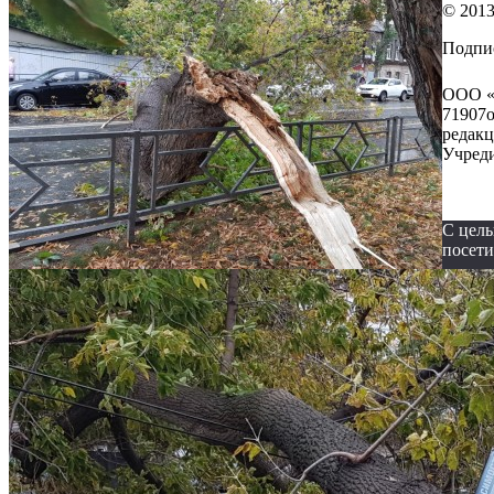
© 2013
Подпи
ООО «Т
71907о
редакц
Учреди
С цель
посети