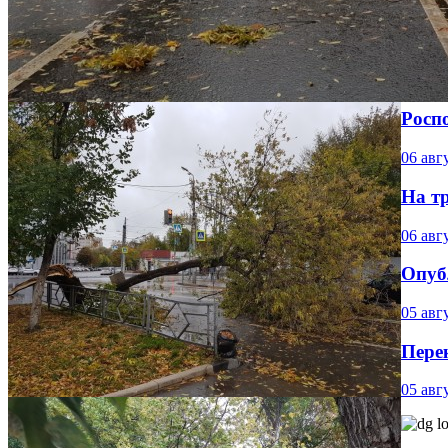
Росп
06 авг
На т
06 авг
Опуб
05 авг
Пере
05 авг