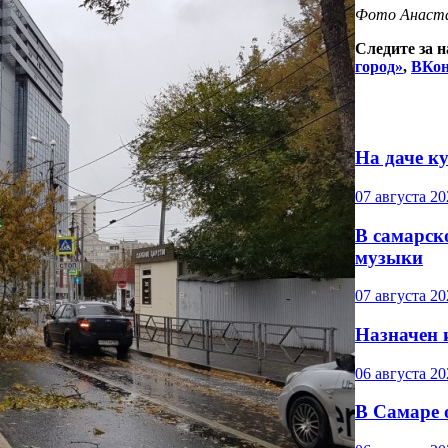
Фото Анаста
Следите за 
город»
,
ВКон
На даче ку
07 августа 20
В самарск
музыки
07 августа 20
Назначен 
06 августа 20
В Самаре 