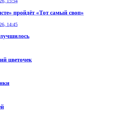
26, 15:54
сте» пройдёт «Тот самый своп»
26, 14:45
улучшилось
ий цветочек
янки
ей