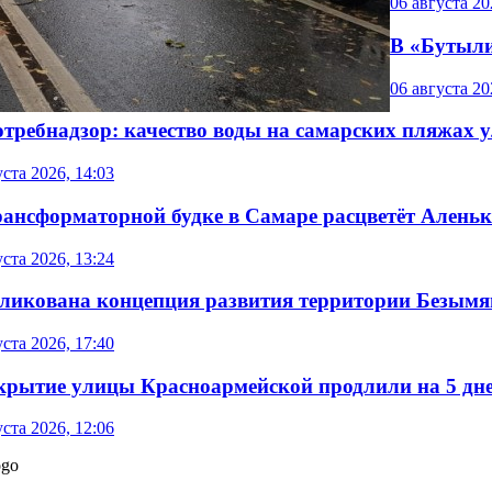
06 августа 20
В «Бутыли
06 августа 20
отребнадзор: качество воды на самарских пляжах 
уста 2026, 14:03
рансформаторной будке в Самаре расцветёт Аленьк
уста 2026, 13:24
ликована концепция развития территории Безым
уста 2026, 17:40
крытие улицы Красноармейской продлили на 5 дн
уста 2026, 12:06