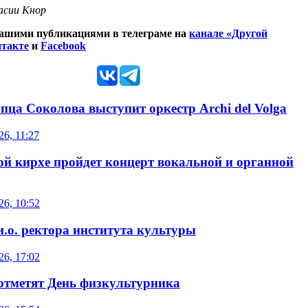
сии Кнор
нашими публикациями в телеграме на
канале «Другой
такте
и
Facebook
пца Соколова выступит оркестр Archi del Volga
26, 11:27
ой кирхе пройдет концерт вокальной и органной
26, 10:52
и.о. ректора института культуры
26, 17:02
отметят День физкультурника