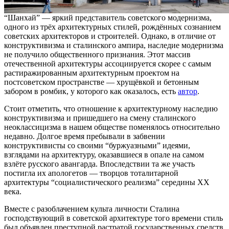
“Шанхай” — яркий представитель советского модернизма,
одного из трёх архитектурных стилей, рождённых сознанием
советских архитекторов и строителей. Однако, в отличие от
конструктивизма и сталинского ампира, наследие модернизма
не получило общественного признания. Этот массив
отечественной архитектуры ассоциируется скорее с самым
растиражированным архитектурным проектом на
постсоветском пространстве — хрущёвкой и бетонным
забором в ромбик, у которого как оказалось, есть
автор
.
Стоит отметить, что отношение к архитектурному наследию
конструктивизма и пришедшего на смену сталинского
неоклассицизма в нашем обществе поменялось относительно
недавно. Долгое время пребывали в забвении
конструктивисты со своими “буржуазными” идеями,
взглядами на архитектуру, оказавшиеся в опале на самом
взлёте русского авангарда. Впоследствии та же участь
постигла их апологетов — творцов тоталитарной
архитектуры “социалистического реализма” середины XX
века.
Вместе с разоблачением культа личности Сталина
господствующий в советской архитектуре того времени стиль
был объявлен преступной растратой государственных средств