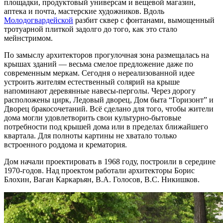
площадки, продуктовый универсам и вещевой магазин,
аптека и почта, мастерские художников. Вдоль
Молодогвардейской
разбит сквер с фонтанами, вымощенный
тротуарной плиткой задолго до того, как это стало
мейнстримом.
По замыслу архитекторов прогулочная зона размещалась на
крышах зданий — весьма смелое предложение даже по
современным меркам. Сегодня о нереализованной идее
устроить жителям естественный солярий на крыше
напоминают деревянные навесы-перголы. Через дорогу
расположены цирк, Ледовый дворец, Дом быта “Горизонт” и
Дворец бракосочетаний. Всё сделано для того, чтобы жители
дома могли удовлетворить свои культурно-бытовые
потребности под крышей дома или в пределах ближайшего
квартала. Для полноты картины не хватало только
встроенного роддома и крематория.
Дом начали проектировать в 1968 году, построили в середине
1970-годов. Над проектом работали архитекторы Борис
Блохин, Ваган Каркарьян, В.А. Голосов, В.С. Никишков.