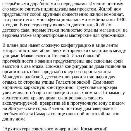
с серьёзными доработками и переделками. Именно поэтому
его можно считать индивидуальным проектом. Жилой дом
представляет собой крупный общественно-жилой комбинат,
что роднит его с многофункциональными комбинатами 1930-
х годов. В его структуру включён двухэтажный объём
детского сада, первые этажи полностью отданы магазинам, на
верхнем этаже запроектированы мастерские для художников.
В плане дом имеет сложную конфигурацию в виде ленты,
которая повторяет абрис двух исторических кварталов между
улицами Маяковского и Полевой. Из-за большой
протяжённости в здании предусмотрены две сквозные арки
высотой в два этажа. Сложная конфигурация дома позволила
организовать общегородской сквер со стороны улицы
Молодогвардейской, детские площадки и площадки для
отдыха со стороны улицы Галактионовской. Дом имеет
кирпично-каркасную конструкцию. Треугольные эркеры
увеличивают обзор и инсоляцию жилых комнат. По замыслу
архитекторов крышу дома планировалось сделать
эксплуатируемой, превратив её в прогулочную зону c видом
на Жигулёвские горы. Именно поэтому дом завершается
необычной для Самары солнцезащитной перголой на всю
длину дома.
“Архитектура советского модернизма. Космический