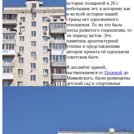
истории толщиной в 20 с
небольшим лет, к которому как
и ко всей истории нашей
страны нет однозначного
отношения. То ли это была
эпоха развитого социализма, то
ли период застоя. Это
памятник архитектурной
утопии и представлениям
авторов проекта об идеальном
советском быте.
В ансамбле зданий,
растянувшемся от
Полевой
до
Маяковского, были размещены
детский сад и спортивные