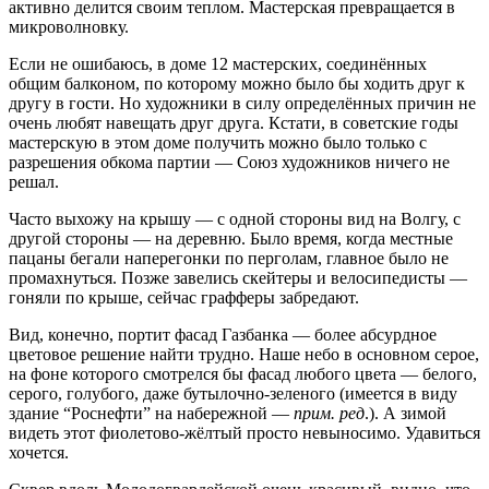
активно делится своим теплом. Мастерская превращается в
микроволновку.
Если не ошибаюсь, в доме 12 мастерских, соединённых
общим балконом, по которому можно было бы ходить друг к
другу в гости. Но художники в силу определённых причин не
очень любят навещать друг друга. Кстати, в советские годы
мастерскую в этом доме получить можно было только с
разрешения обкома партии — Союз художников ничего не
решал.
Часто выхожу на крышу — с одной стороны вид на Волгу, с
другой стороны — на деревню. Было время, когда местные
пацаны бегали наперегонки по перголам, главное было не
промахнуться. Позже завелись скейтеры и велосипедисты —
гоняли по крыше, сейчас графферы забредают.
Вид, конечно, портит фасад Газбанка — более абсурдное
цветовое решение найти трудно. Наше небо в основном серое,
на фоне которого смотрелся бы фасад любого цвета — белого,
серого, голубого, даже бутылочно-зеленого (имеется в виду
здание “Роснефти” на набережной —
прим. ред
.). А зимой
видеть этот фиолетово-жёлтый просто невыносимо. Удавиться
хочется.