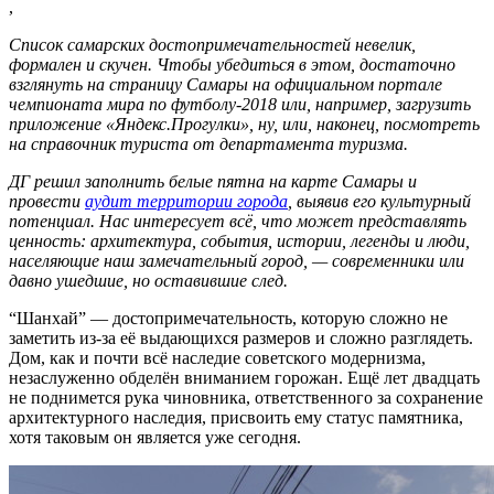
,
Список самарских достопримечательностей невелик,
формален и скучен. Чтобы убедиться в этом, достаточно
взглянуть на страницу Самары на официальном портале
чемпионата мира по футболу-2018 или, например, загрузить
приложение «Яндекс.Прогулки», ну, или, наконец, посмотреть
на справочник туриста от департамента туризма.
ДГ решил заполнить белые пятна на карте Самары и
провести
аудит территории города
, выявив его культурный
потенциал. Нас интересует всё, что может представлять
ценность: архитектура, события, истории, легенды и люди,
населяющие наш замечательный город, — современники или
давно ушедшие, но оставившие след.
“Шанхай” — достопримечательность, которую сложно не
заметить из-за её выдающихся размеров и сложно разглядеть.
Дом, как и почти всё наследие советского модернизма,
незаслуженно обделён вниманием горожан. Ещё лет двадцать
не поднимется рука чиновника, ответственного за сохранение
архитектурного наследия, присвоить ему статус памятника,
хотя таковым он является уже сегодня.