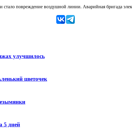
 стало повреждение воздушной линии. Аварийная бригада элект
ляжах улучшилось
Аленький цветочек
Безымянки
 5 дней