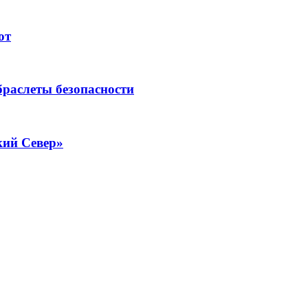
ют
раслеты безопасности
кий Север»