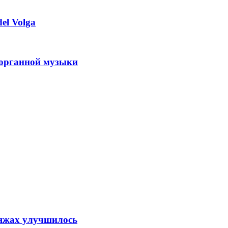
el Volga
 органной музыки
ляжах улучшилось