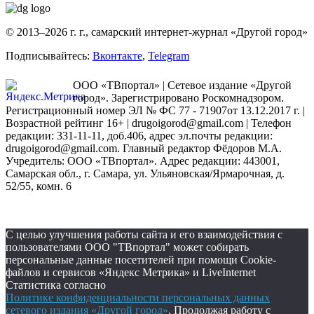
© 2013–2026 г. г., самарский интернет-журнал «Другой город»
Подписывайтесь:
Вконтакте
,
Telegram
ООО «ТВпортал» | Сетевое издание «Другой
город». Зарегистрировано Роскомнадзором.
Регистрационный номер ЭЛ № ФС 77 - 71907от 13.12.2017 г. |
Возрастной рейтинг 16+ | drugoigorod@gmail.com
| Телефон
редакции: 331-11-11, доб.406, адрес эл.почты редакции:
drugoigorod@gmail.com. Главный редактор Фёдоров М.А.
Учредитель: ООО «ТВпортал». Адрес редакции: 443001,
Самарская обл., г. Самара, ул. Ульяновская/Ярмарочная, д.
52/55, комн. 6
С целью улучшения работы сайта и его взаимодействия с
пользователями ООО "ТВпортал" может собирать
персональные данные посетителей при помощи Cookie-
файлов и сервисов «Яндекс Метрика» и LiveInternet
Статистика согласно
Политике конфиденциальности персональных данных
сетевого издания «Другой город»
. Продолжая работу с