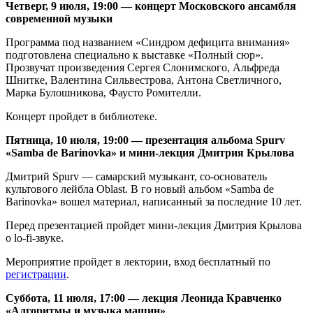
Четверг, 9 июля, 19:00 — концерт Московского ансамбля
современной музыки
Программа под названием «Синдром дефицита внимания»
подготовлена специально к выставке «Полный сюр».
Прозвучат произведения Сергея Слонимского, Альфреда
Шнитке, Валентина Сильвестрова, Антона Светличного,
Марка Булошникова, Фаусто Ромителли.
Концерт пройдет в библиотеке.
Пятница, 10 июля, 19:00 — презентация альбома Spurv
«Samba de Barinovka» и мини-лекция Дмитрия Крылова
Дмитрий Spurv — самарский музыкант, со-основатель
культового лейбла Oblast. В го новый альбом «Samba de
Barinovka» вошел материал, написанный за последние 10 лет.
Перед презентацией пройдет мини-лекция Дмитрия Крылова
о lo-fi-звуке.
Мероприятие пройдет в лектории, вход бесплатный по
регистрации
.
Суббота, 11 июля, 17:00 — лекция Леонида Кравченко
«Алгоритмы и музыка машин»