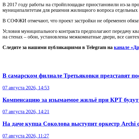
В 2017 году работы на стройплощадке приостановили из-за про
муниципалитетам для решения жилищного вопроса отдельных 
В СОФЖИ отмечают, что проект застройки не обременен обязат
Условия муниципального контракта предполагают передачу ква
на стенах – обои, установлены межкомнатные двери, все санте
Следите за нашими публикациями в Telegram на
канале «Др
В самарском филиале Третьяковки представят п
07 августа 2026, 14:53
Компенсацию за изымаемое жильё при КРТ будут
07 августа 2026, 14:21
На даче купца Соколова выступит оркестр Archi d
07 августа 2026, 11:27