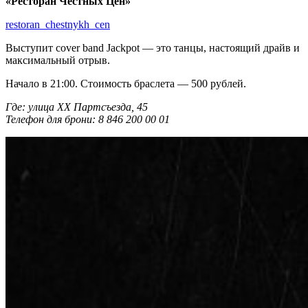
«Ресторан Честных Цен»
restoran_chestnykh_cen
Выступит cover band Jackpot — это танцы, настоящий драйв и
максимальный отрыв.
Начало в 21:00. Стоимость браслета — 500 рублей.
Где: улица XX Партсъезда, 45
Телефон для брони: 8 846 200 00 01