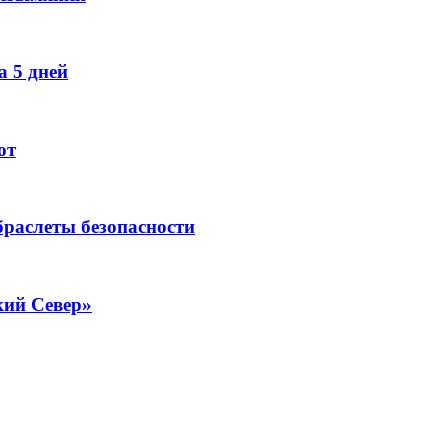
 5 дней
ют
раслеты безопасности
кий Север»