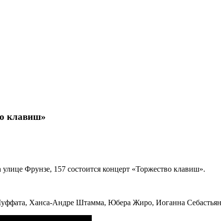
во клавиш»
а улице Фрунзе, 157 состоится концерт «Торжество клавиш».
 Муффата, Ханса-Андре Штамма, Юбера Жиро, Иоганна Себастьян