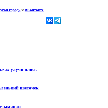
угой город»
и
ВКонтакте
ляжах улучшилось
Аленький цветочек
Безымянки