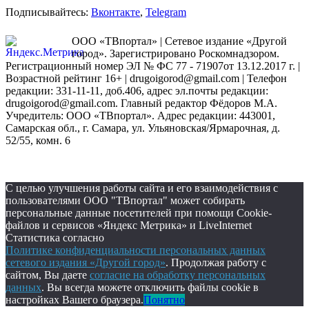
Подписывайтесь:
Вконтакте
,
Telegram
ООО «ТВпортал» | Сетевое издание «Другой
город». Зарегистрировано Роскомнадзором.
Регистрационный номер ЭЛ № ФС 77 - 71907от 13.12.2017 г. |
Возрастной рейтинг 16+ | drugoigorod@gmail.com
| Телефон
редакции: 331-11-11, доб.406, адрес эл.почты редакции:
drugoigorod@gmail.com. Главный редактор Фёдоров М.А.
Учредитель: ООО «ТВпортал». Адрес редакции: 443001,
Самарская обл., г. Самара, ул. Ульяновская/Ярмарочная, д.
52/55, комн. 6
С целью улучшения работы сайта и его взаимодействия с
пользователями ООО "ТВпортал" может собирать
персональные данные посетителей при помощи Cookie-
файлов и сервисов «Яндекс Метрика» и LiveInternet
Статистика согласно
Политике конфиденциальности персональных данных
сетевого издания «Другой город»
. Продолжая работу с
сайтом, Вы даете
согласие на обработку персональных
данных
. Вы всегда можете отключить файлы cookie в
настройках Вашего браузера.
Понятно