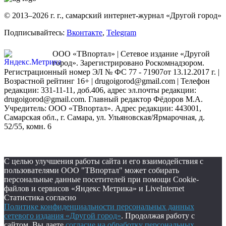
© 2013–2026 г. г., самарский интернет-журнал «Другой город»
Подписывайтесь:
Вконтакте
,
Telegram
ООО «ТВпортал» | Сетевое издание «Другой
город». Зарегистрировано Роскомнадзором.
Регистрационный номер ЭЛ № ФС 77 - 71907от 13.12.2017 г. |
Возрастной рейтинг 16+ | drugoigorod@gmail.com
| Телефон
редакции: 331-11-11, доб.406, адрес эл.почты редакции:
drugoigorod@gmail.com. Главный редактор Фёдоров М.А.
Учредитель: ООО «ТВпортал». Адрес редакции: 443001,
Самарская обл., г. Самара, ул. Ульяновская/Ярмарочная, д.
52/55, комн. 6
С целью улучшения работы сайта и его взаимодействия с
пользователями ООО "ТВпортал" может собирать
персональные данные посетителей при помощи Cookie-
файлов и сервисов «Яндекс Метрика» и LiveInternet
Статистика согласно
Политике конфиденциальности персональных данных
сетевого издания «Другой город»
. Продолжая работу с
сайтом, Вы даете
согласие на обработку персональных