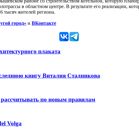
шевском районе со строительством котельной, которую планируе
рассы в областном центре. В результате его реализации, котора
6 тысяч жителей региона.
угой город»
и
ВКонтакте
рхитектурного плаката
оследнюю книгу Виталия Стадникова
 рассчитывать по новым правилам
el Volga