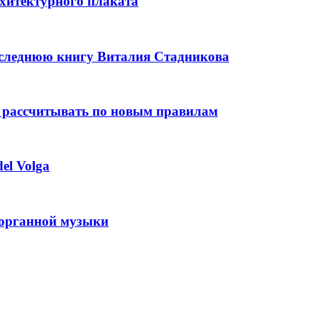
рхитектурного плаката
оследнюю книгу Виталия Стадникова
 рассчитывать по новым правилам
el Volga
 органной музыки