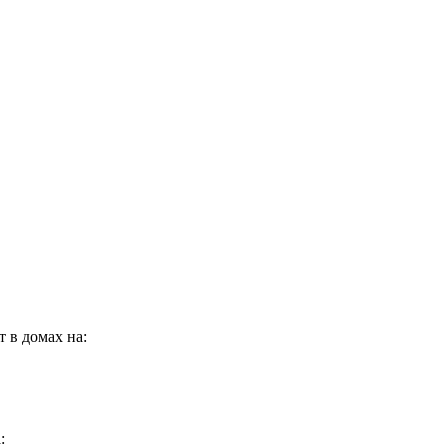
т в домах на:
: