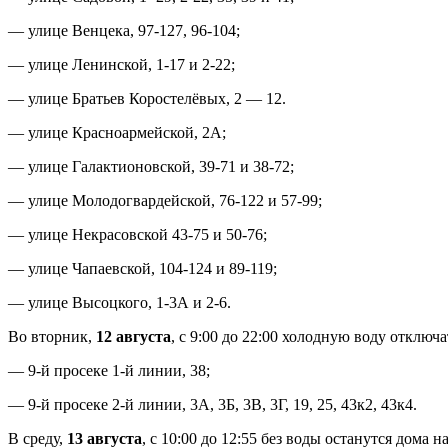
— улице Венцека, 97-127, 96-104;
— улице Ленинской, 1-17 и 2-22;
— улице Братьев Коростелёвых, 2 — 12.
— улице Красноармейской, 2А;
— улице Галактионовской, 39-71 и 38-72;
— улице Молодогвардейской, 76-122 и 57-99;
— улице Некрасовской 43-75 и 50-76;
— улице Чапаевской, 104-124 и 89-119;
— улице Высоцкого, 1-3А и 2-6.
Во вторник,
12 августа
, с 9:00 до 22:00 холодную воду отключа
— 9-й просеке 1-й линии, 38;
— 9-й просеке 2-й линии, 3А, 3Б, 3В, 3Г, 19, 25, 43к2, 43к4.
В среду,
13 августа
, с 10:00 до 12:55 без воды останутся дома на