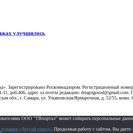
ляжах улучшилось
». Зарегистрировано Роскомнадзором. Регистрационный номер ЭЛ
1-11, доб.406, адрес эл.почты редакции: drugoigorod@gmail.com
 обл., г. Самара, ул. Ульяновская/Ярмарочная, д. 52/55, комн. 
ьзователями ООО "ТВпортал" может собирать персональные данн
 издания «Другой город»
. Продолжая работу с сайтом, Вы даете