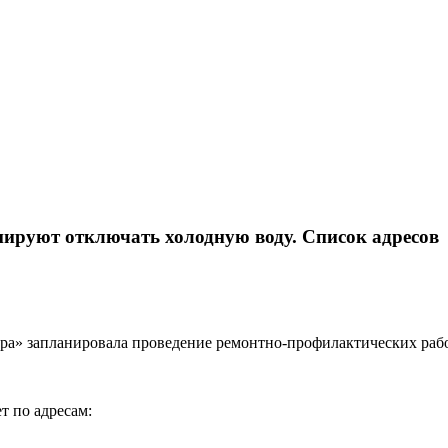
анируют отключать холодную воду. Список адресов
ара» запланировала проведение ремонтно-профилактических рабо
ет по адресам: