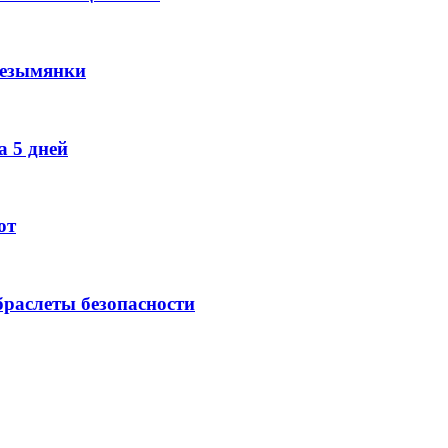
Безымянки
 5 дней
ют
раслеты безопасности