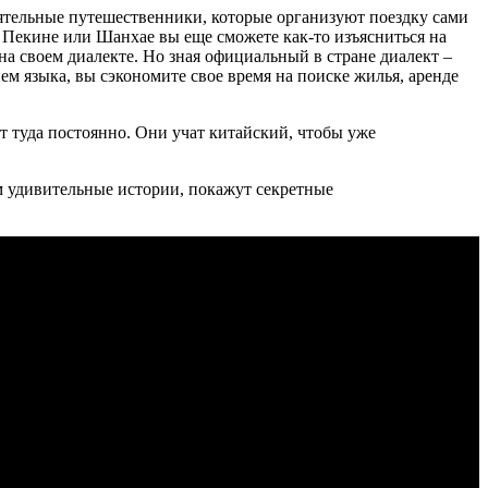
ятельные путешественники, которые организуют поездку сами
 Пекине или Шанхае вы еще сможете как-то изъясниться на
 на своем диалекте. Но зная официальный в стране диалект –
 языка, вы сэкономите свое время на поиске жилья, аренде
т туда постоянно. Они учат китайский, чтобы уже
ам удивительные истории, покажут секретные