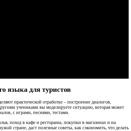
го языка для туристов
деляют практической отработке – построение диалогов,
 другими учениками вы моделируете ситуацию, которая может
алов, с играми, песнями, тестами.
ья, поход в кафе и рестораны, покупки в магазинах и на
ужой стране, даст полезные советы, как сэкономить, что делать