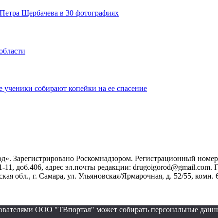
Петра Щербачева в 30 фотографиях
области
 ученики собирают копейки на ее спасение
». Зарегистрировано Роскомнадзором. Регистрационный номер ЭЛ
1-11, доб.406, адрес эл.почты редакции: drugoigorod@gmail.com
 обл., г. Самара, ул. Ульяновская/Ярмарочная, д. 52/55, комн. 
ьзователями ООО "ТВпортал" может собирать персональные данн