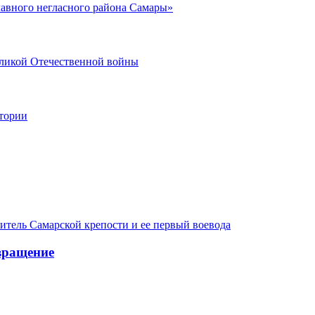
главного негласного района Самары»
еликой Отечественной войны
стории
итель Самарской крепости и ее первый воевода
вращение