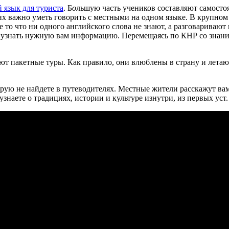
 язык для туриста
. Б
о
льшую часть учеников составляют самосто
них важно уметь говорить с местными на одном языке. В крупном
е то что ни одного английского слова не знают, а разговаривают
 узнать нужную вам информацию. Перемещаясь по КНР со знанием
ют пакетные туры. Как правило, они влюблены в страну и летаю
торую не найдете в путеводителях. Местные жители расскажут в
знаете о традициях, истории и культуре изнутри, из первых уст.