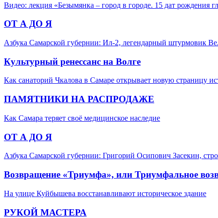
Видео: лекция «Безымянка – город в городе. 15 дат рождения 
ОТ А ДО Я
Азбука Самарской губернии: Ил-2, легендарный штурмовик В
Культурный ренессанс на Волге
Как санаторий Чкалова в Самаре открывает новую страницу и
ПАМЯТНИКИ НА РАСПРОДАЖЕ
Как Самара теряет своё медицинское наследие
ОТ А ДО Я
Азбука Самарской губернии: Григорий Осипович Засекин, стро
Возвращение «Триумфа», или Триумфальное воз
На улице Куйбышева восстанавливают историческое здание
РУКОЙ МАСТЕРА