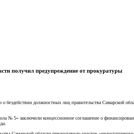
асти получил предупреждение от прокуратуры
о бездействии должностных лиц правительства Самарской облас
ола № 5» заключили концессионное соглашение о финансирован
да.
ьства Самарской области предоставило участок «недостаточного