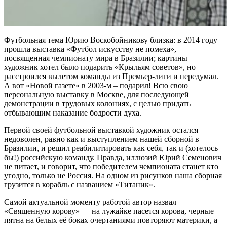
Футбольная тема Юрию Воскобойникову близка: в 2014 году
прошла выставка «Футбол искусству не помеха»,
посвященная чемпионату мира в Бразилии; картины
художник хотел было подарить «Крыльям советов», но
расстроился вылетом команды из Премьер-лиги и передумал.
А вот «Новой газете» в 2003-м – подарил! Всю свою
персональную выставку в Москве, для последующей
демонстрации в трудовых колониях, с целью придать
отбывающим наказание бодрости духа.
Первой своей футбольной выставкой художник остался
недоволен, равно как и выступлением нашей сборной в
Бразилии, и решил реабилитировать как себя, так и (хотелось
бы!) российскую команду. Правда, иллюзий Юрий Семенович
не питает, и говорит, что победителем чемпионата станет кто
угодно, только не Россия. На одном из рисунков наша сборная
грузится в корабль с названием «Титаник».
Самой актуальной моменту работой автор назвал
«Священную корову» — на лужайке пасется корова, черные
пятна на белых её боках очертаниями повторяют материки, а