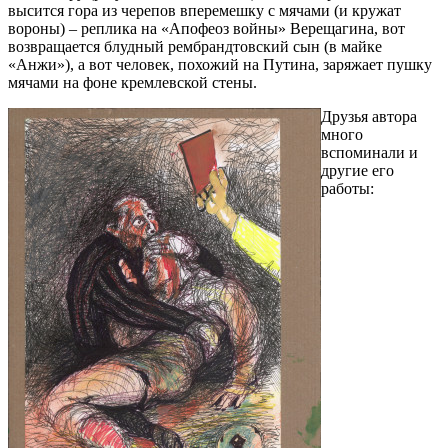
высится гора из черепов вперемешку с мячами (и кружат
вороны) – реплика на «Апофеоз войны» Верещагина, вот
возвращается блудный рембрандтовский сын (в майке
«Анжи»), а вот человек, похожий на Путина, заряжает пушку
мячами на фоне кремлевской стены.
Друзья автора
много
вспоминали и
другие его
работы: