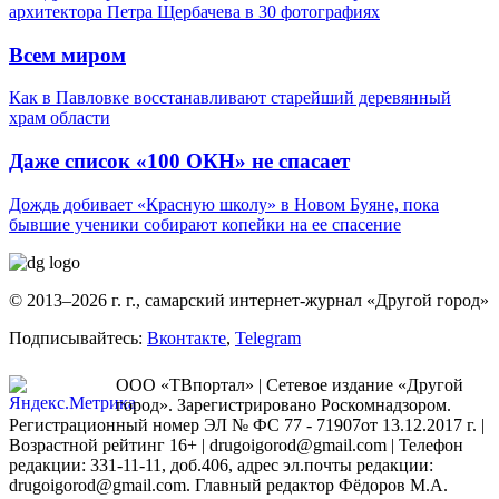
архитектора Петра Щербачева в 30 фотографиях
Всем миром
Как в Павловке восстанавливают старейший деревянный
храм области
Даже список «100 ОКН» не спасает
Дождь добивает «Красную школу» в Новом Буяне, пока
бывшие ученики собирают копейки на ее спасение
© 2013–2026 г. г., самарский интернет-журнал «Другой город»
Подписывайтесь:
Вконтакте
,
Telegram
ООО «ТВпортал» | Сетевое издание «Другой
город». Зарегистрировано Роскомнадзором.
Регистрационный номер ЭЛ № ФС 77 - 71907от 13.12.2017 г. |
Возрастной рейтинг 16+ | drugoigorod@gmail.com
| Телефон
редакции: 331-11-11, доб.406, адрес эл.почты редакции:
drugoigorod@gmail.com. Главный редактор Фёдоров М.А.