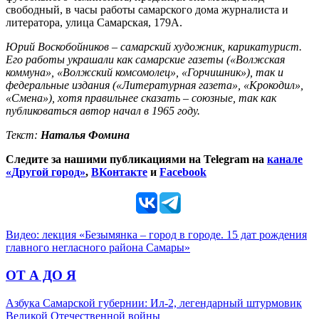
свободный, в часы работы самарского дома журналиста и
литератора, улица Самарская, 179А.
Юрий Воскобойников – самарский художник, карикатурист.
Его работы украшали как самарские газеты («Волжская
коммуна», «Волжский комсомолец», «Горчишник»), так и
федеральные издания («Литературная газета», «Крокодил»,
«Смена»), хотя правильнее сказать – союзные, так как
публиковаться автор начал в 1965 году.
Текст:
Наталья Фомина
Следите за нашими публикациями на Telegram на
канале
«Другой город»
,
ВКонтакте
и
Facebook
Видео: лекция «Безымянка – город в городе. 15 дат рождения
главного негласного района Самары»
ОТ А ДО Я
Азбука Самарской губернии: Ил-2, легендарный штурмовик
Великой Отечественной войны