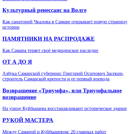
Культурный ренессанс на Волге
Как санаторий Чкалова в Самаре открывает новую страницу
истории
ПАМЯТНИКИ НА РАСПРОДАЖЕ
Как Самара теряет своё медицинское наследие
ОТ А ДО Я
Азбука Самарской губернии: Григорий Осипович Засекин,
строитель Самарской крепости и ее первый воевода
Возвращение «Триумфа», или Триумфальное
возвращение
На улице Куйбышева восстанавливают историческое здание
РУКОЙ МАСТЕРА
Между Самарой и Куйбышевом: 20 главных работ