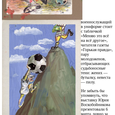
военнослужащий
в униформе стоит
с табличкой
«Меняю это всё
на всё другое»,
читателя газеты
«Горькая правда»,
пару
молодоженов,
отбрасывающих
судьбоносные
тени: жених —
бутылку, невеста
— пилу.
Не забыть бы
упомянуть, что
выставку Юрия
Воскобойникова
презентовали 6
марта, ровно за