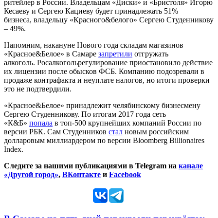
ритейлер в России. Владельцам «Диски» и «Бристоля» Игорю
Кесаеву и Сергею Кациеву будет принадлежать 51%
бизнеса, владельцу «Красного&белого» Сергею Студенникову
– 49%.
Напомним, накануне Нового года складам магазинов
«Красное&Белое» в Самаре
запретили
отгружать
алкоголь. Росалкогольрегулирование приостановило действие
их лицензии после обысков ФСБ. Компанию подозревали в
продаже контрафакта и неуплате налогов, но итоги проверки
это не подтвердили.
«Красное&Белое» принадлежит челябинскому бизнесмену
Сергею Студенникову. По итогам 2017 года сеть
«К&Б»
попала
в топ-500 крупнейших компаний России по
версии РБК. Cам Студенников
стал
новым российским
долларовым миллиардером по версии Bloomberg Billionaires
Index.
Следите за нашими публикациями в Telegram на
канале
«Другой город»
,
ВКонтакте
и
Facebook