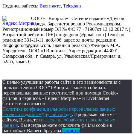
Подписывайтесь:
Вконтакте
,
Telegram
ООО «ТВпортал» | Сетевое издание «Другой
город». Зарегистрировано Роскомнадзором.
Регистрационный номер ЭЛ № ФС 77 - 71907от 13.12.2017 г. |
Возрастной рейтинг 16+ | drugoigorod@gmail.com
| Телефон
редакции: 331-11-11, доб.406, адрес эл.почты редакции:
drugoigorod@gmail.com. Главный редактор Фёдоров М.А.
Учредитель: ООО «ТВпортал». Адрес редакции: 443001,
Самарская обл., г. Самара, ул. Ульяновская/Ярмарочная, д.
52/55, комн. 6
С целью улучшения работы сайта и его взаимодействия с
пользователями ООО "ТВпортал" может собирать
персональные данные посетителей при помощи Cookie-
файлов и сервисов «Яндекс Метрика» и LiveInternet
Статистика согласно
Политике конфиденциальности персональных данных
сетевого издания «Другой город»
. Продолжая работу с
сайтом, Вы даете
согласие на обработку персональных
данных
. Вы всегда можете отключить файлы cookie в
настройках Вашего браузера.
Понятно