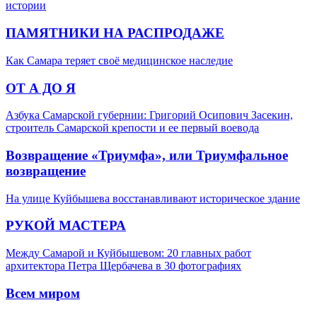
истории
ПАМЯТНИКИ НА РАСПРОДАЖЕ
Как Самара теряет своё медицинское наследие
ОТ А ДО Я
Азбука Самарской губернии: Григорий Осипович Засекин,
строитель Самарской крепости и ее первый воевода
Возвращение «Триумфа», или Триумфальное
возвращение
На улице Куйбышева восстанавливают историческое здание
РУКОЙ МАСТЕРА
Между Самарой и Куйбышевом: 20 главных работ
архитектора Петра Щербачева в 30 фотографиях
Всем миром