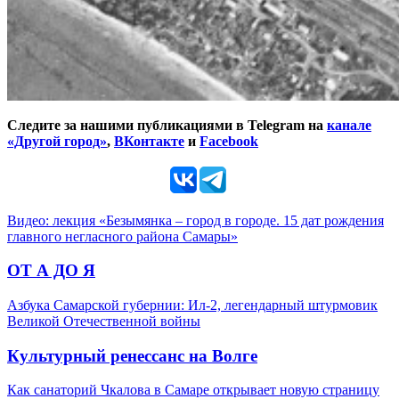
Следите за нашими публикациями в Telegram на
канале
«Другой город»
,
ВКонтакте
и
Facebook
Видео: лекция «Безымянка – город в городе. 15 дат рождения
главного негласного района Самары»
ОТ А ДО Я
Азбука Самарской губернии: Ил-2, легендарный штурмовик
Великой Отечественной войны
Культурный ренессанс на Волге
Как санаторий Чкалова в Самаре открывает новую страницу