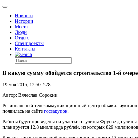
Новости
Истории
Места
Люди
Отдых
Спецпроекты
Контакты
В какую сумму обойдется строительство 1-й очер
19 мая 2015, 12:50
578
Автор: Вячеслав Сорокин
Региональный телекоммуникационный центр объявил аукцион п
появилась на сайте
госзакупок
.
Работы будут проведены на участке от улицы Фрунзе до улицы 
планируется 12,8 миллиарда рублей, из которых 829 миллионов 
Как сказано в конкурсной документации, из почти 13 миллиар