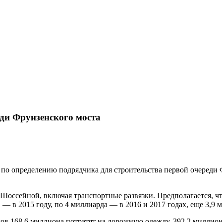
еди Фрунзенского моста
о определению подрядчика для строительства первой очереди Ф
Шоссейной, включая транспортные развязки. Предполагается, что
— в 2015 году, по 4 миллиарда — в 2016 и 2017 годах, еще 3,9 м
дов 168,6 миллиона потратят на дорожную одежду, 392,2 милли