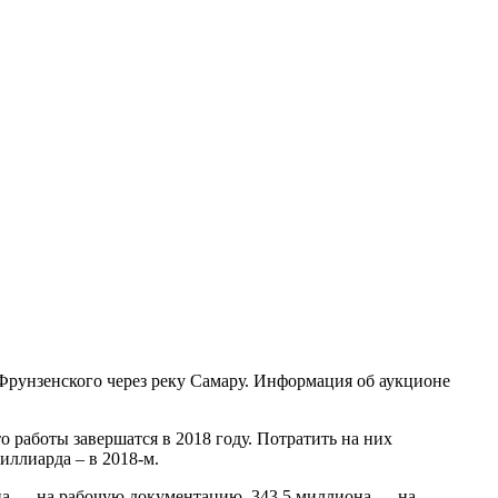
рунзенского через реку Самару. Информация об аукционе
 работы завершатся в 2018 году. Потратить на них
иллиарда – в 2018-м.
она — на рабочую документацию, 343,5 миллиона — на