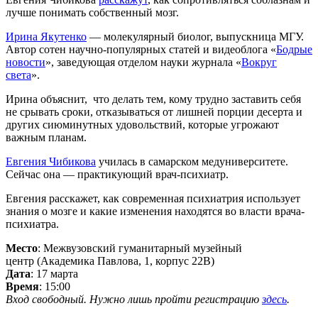
лучше понимать собственный мозг.
Ирина Якутенко
— молекулярный биолог, выпускница МГУ.
Автор сотен научно-популярных статей и видеоблога «
Бодрые
новости
», заведующая отделом науки журнала «
Вокруг
света
».
Ирина объяснит, что делать тем, кому трудно заставить себя
не срывать сроки, отказываться от лишней порции десерта и
других сиюминутных удовольствий, которые угрожают
важным планам.
Евгения Чибикова
училась в самарском медуниверситете.
Сейчас она — практикующий врач-психиатр.
Евгения расскажет, как современная психиатрия использует
знания о мозге и какие изменения находятся во власти врача-
психиатра.
Место
: Межвузовский гуманитарный музейный
центр (Академика Павлова, 1, корпус 22В)
Дата
: 17 марта
Время
: 15:00
Вход свободный. Нужно лишь пройти регистрацию
здесь
.