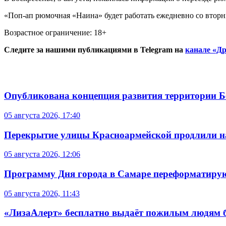
«Поп-ап рюмочная «Наина» будет работать ежедневно со вторни
Возрастное ограничение: 18+
Следите за нашими публикациями в Telegram на
канале «Др
Опубликована концепция развития территории 
05 августа 2026, 17:40
Перекрытие улицы Красноармейской продлили на
05 августа 2026, 12:06
Программу Дня города в Самаре переформатиру
05 августа 2026, 11:43
«ЛизаАлерт» бесплатно выдаёт пожилым людям б