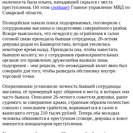
наличность была изъята, нападавший скрылся с места
преступления. Об этом
сообщает
Главное управление МВД по
Самарской области.
Полицейские начали поиск подозреваемых, поговорили с
сотрудниками магазина и свидетелями совершённого разбоя.
Вскоре выяснилось, что незадолго до ограбления в салон
сотовой связи приходила бывшая сотрудница, 20-летняя
девушка родом из Башкортостана, которая уволилась
некоторое время назад. Приходила она, чтобы навестить
бывшую коллегу, но у сотрудников правоохранительных
органов это проявление дружелюбия вызвало лишь
подозрения – они решили, что неожиданный визит явно был
совершён для того, чтобы разведать обстановку внутри
торговой точки.
Оперативники установили личность бывшей сотрудницы
магазина, её примерный круг общения и места, в которых она
часто бывала. Описание 26-летнего сожителя девушки, ранее
судимого за совершение кражи, странным образом полностью
совпало с описанием грабителя, ворвавшегося в салон и
вынесшего оттуда 210 тысяч рублей. Теперь оба молодых
человека обвиняются в преступном сговоре, девушка и вовсе
именуется инициатором преступления.