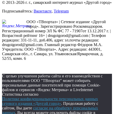
© 2013–2026 г. г., самарский интернет-журнал «Другой город»
Подписывайтесь:
Вконтакте
,
Telegram
ООО «ТВпортал» | Сетевое издание «Другой
город». Зарегистрировано Роскомнадзором.
Регистрационный номер ЭЛ № ФС 77 - 71907от 13.12.2017 г. |
Возрастной рейтинг 16+ | drugoigorod@gmail.com
| Телефон
редакции: 331-11-11, доб.406, адрес эл.почты редакции:
drugoigorod@gmail.com. Главный редактор Фёдоров М.А.
Учредитель: ООО «ТВпортал». Адрес редакции: 443001,
Самарская обл., г. Самара, ул. Ульяновская/Ярмарочная, д.
52/55, комн. 6
С целью улучшения работы сайта и его взаимодействия с
пользователями ООО "ТВпортал" может собирать
персональные данные посетителей при помощи Cookie-
файлов и сервисов «Яндекс Метрика» и LiveInternet
Статистика согласно
Политике конфиденциальности персональных данных
сетевого издания «Другой город»
. Продолжая работу с
сайтом, Вы даете
согласие на обработку персональных
данных
. Вы всегда можете отключить файлы cookie в