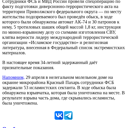
Сотрудники ФСБ и МВД России провели спецоперацию по
факту подготовки диверсионно-террористического акта на
территории Приволжского федерального округа — по месту
жительства подозреваемого был проведён обыск, в ходе
которого были обнаружены автомат АК-74 и 30 патронов к
нему, 5 тротиловых шашек общей массой 1,8 кг, инструкция
по минно-взрывному делу со схемами изготовления СВУ,
клятва верности лидеру международной террористической
организации «Исламское государство» и религиозная
литература, внесенная в Федеральный список экстремистских
материалов.
В настоящее время 34-летний задержанный даёт
признательные показания.
Напомним,
29 апреля в нелегальном молельном доме на
окраине микрорайона Красный Пахарь сотрудники ФСБ
задержали 53 исламистских сектанта. В ходе обыска была
обнаружена взрывчатка, которая была уничтожена на месте. В
результате взрыва часть дома, где скрывались исламисты,
была уничтожена.