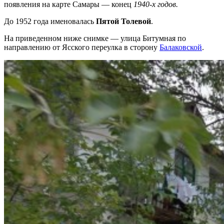
появления на карте Самары — конец
1940-х годов.
До 1952 года именовалась
Пятой Толевой
.
На приведенном ниже снимке — улица Битумная по
направлению от Ясского переулка в сторону
Балаковской
.