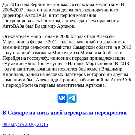
До 2016 года Зернин не занимался сельским хозяйством. В
2006-2007 годах он занимал должность корпоративного
директора АвтоВАЗа, в тот период компания
контролировалась Ростехом, а председателем правления
АвтоВАЗа был Владимир Артяков.
О
снователем «Био-Тона» в 2000-х годах
был Алексей
Мартынов, в феврале 2011 года назначенный на должность
замминистра сельского хозяйства Самарской области, а в 2013
году ставший замглавы Минсельхоза Московской области.
Перейдя на госслужбу, чиновник передал принадлежавшие
ему акции «Био-Тона» супруге Наталье Мартыновой. В 2013
году в капитале компании появился бизнесмен Владимир
Кириллов, одним из деловых партнеров которого по другим
компаниям был Александр Пронин, работавший на АвтоВАЗе
в период Ростеха первым заместителем Артякова.
В Самаре на пять дней перекрыли перекрёсток
08 августа 2026, 21:15