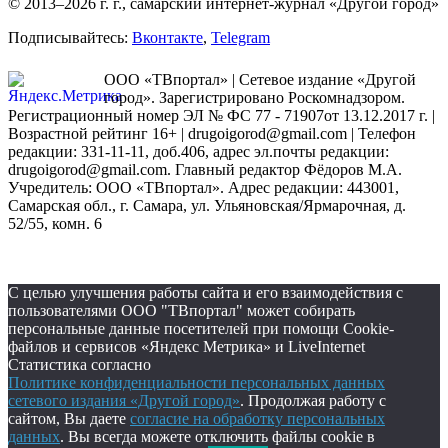
© 2013–2026 г. г., самарский интернет-журнал «Другой город»
Подписывайтесь:
Вконтакте
,
Telegram
ООО «ТВпортал» | Сетевое издание «Другой
город». Зарегистрировано Роскомнадзором.
Регистрационный номер ЭЛ № ФС 77 - 71907от 13.12.2017 г. |
Возрастной рейтинг 16+ | drugoigorod@gmail.com
| Телефон
редакции: 331-11-11, доб.406, адрес эл.почты редакции:
drugoigorod@gmail.com. Главный редактор Фёдоров М.А.
Учредитель: ООО «ТВпортал». Адрес редакции: 443001,
Самарская обл., г. Самара, ул. Ульяновская/Ярмарочная, д.
52/55, комн. 6
С целью улучшения работы сайта и его взаимодействия с
пользователями ООО "ТВпортал" может собирать
персональные данные посетителей при помощи Cookie-
файлов и сервисов «Яндекс Метрика» и LiveInternet
Статистика согласно
Политике конфиденциальности персональных данных
сетевого издания «Другой город»
. Продолжая работу с
сайтом, Вы даете
согласие на обработку персональных
данных
. Вы всегда можете отключить файлы cookie в