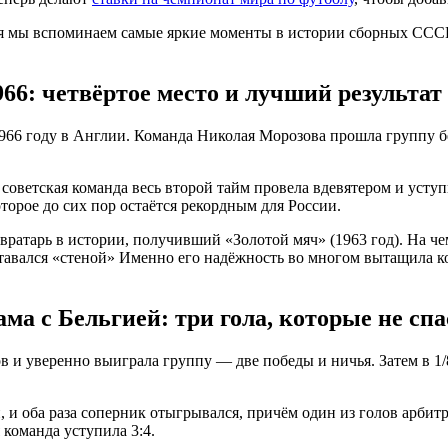
дня мы вспоминаем самые яркие моменты в истории сборных СССР
66: четвёртое место и лучший результат
66 году в Англии. Команда Николая Морозова прошла группу без 
ветская команда весь второй тайм провела вдевятером и уступил
торое до сих пор остаётся рекордным для России.
атарь в истории, получивший «Золотой мяч» (1963 год). На чем
ставался «стеной» Именно его надёжность во многом вытащила к
ма с Бельгией: три гола, которые не сп
 и уверенно выиграла группу — две победы и ничья. Затем в 1
, и оба раза соперник отыгрывался, причём один из голов арбит
 команда уступила 3:4.