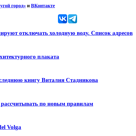
угой город»
и
ВКонтакте
анируют отключать холодную воду. Список адресов
рхитектурного плаката
оследнюю книгу Виталия Стадникова
 рассчитывать по новым правилам
el Volga