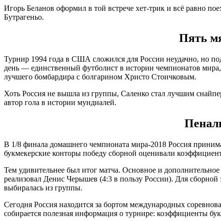
Игорь Беланов оформил в той встрече хет-трик и всё равно п
Бутрагеньо.
Пять мя
Турнир 1994 года в США сложился для России неудачно, но по
день — единственный футболист в истории чемпионатов мира, к
лучшего бомбардира с болгарином Христо Стоичковым.
Хоть Россия не вышла из группы, Саленко стал лучшим снайпер
автор гола в истории мундиалей.
Пеналь
В 1/8 финала домашнего чемпионата мира-2018 Россия принима
букмекерские конторы победу сборной оценивали коэффициентом
Тем удивительнее был итог матча. Основное и дополнительное
реализовал Денис Черышев (4:3 в пользу России). Для сборной 
выбиралась из группы.
Сегодня Россия находится за бортом международных соревнован
собирается полезная информация о турнире: коэффициенты букм