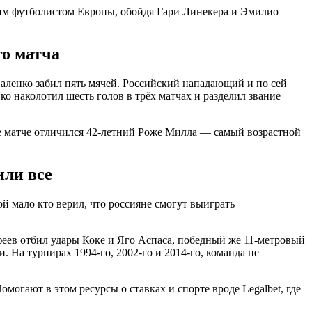
чшим футболистом Европы, обойдя Гари Линекера и Эмилио
го матча
Саленко забил пять мячей. Российский нападающий и по сей
о наколотил шесть голов в трёх матчах и разделил звание
же матче отличился 42-летний Роже Милла — самый возрастной
или все
й мало кто верил, что россияне смогут выиграть —
феев отбил удары Коке и Яго Аспаса, победный же 11-метровый
. На турнирах 1994-го, 2002-го и 2014-го, команда не
огают в этом ресурсы о ставках и спорте вроде Legalbet, где