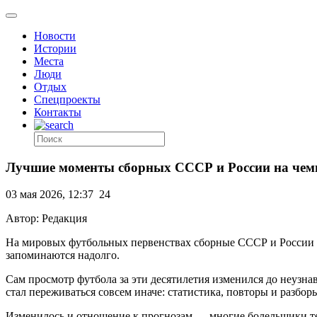
Новости
Истории
Места
Люди
Отдых
Спецпроекты
Контакты
Лучшие моменты сборных СССР и России на чем
03 мая 2026, 12:37
24
Автор: Редакция
На мировых футбольных первенствах сборные СССР и России ч
запоминаются надолго.
Сам просмотр футбола за эти десятилетия изменился до неузна
стал переживаться совсем иначе: статистика, повторы и разбор
Изменилось и отношение к прогнозам — многие болельщики т