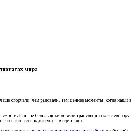
пионатах мира
аще огорчали, чем радовали. Тем ценнее моменты, когда наши 
ваемости. Раньше болельщики ловили трансляции по телевизору 
ы экспертов теперь доступны в один клик.
еперь делают
ставки на чемпионат мира по футболу
, чтобы доба