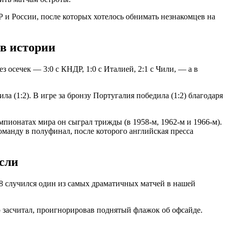
 и России, после которых хотелось обнимать незнакомцев на
 в истории
осечек — 3:0 с КНДР, 1:0 с Италией, 2:1 с Чили, — а в
а (1:2). В игре за бронзу Португалия победила (1:2) благодаря
пионатах мира он сыграл трижды (в 1958-м, 1962-м и 1966-м).
оманду в полуфинал, после которого английская пресса
асли
/8 случился один из самых драматичных матчей в нашей
р засчитал, проигнорировав поднятый флажок об офсайде.