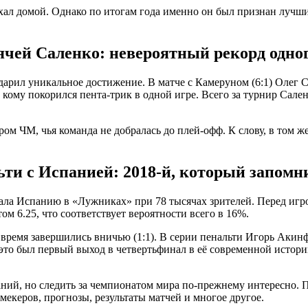
оехал домой. Однако по итогам года именно он был признан лу
чей Саленко: невероятный рекорд одно
дарил уникальное достижение. В матче с Камеруном (6:1) Олег 
ому покорился пента-трик в одной игре. Всего за турнир Саленк
ом ЧМ, чья команда не добралась до плей-офф. К слову, в том 
ти с Испанией: 2018-й, который запомн
ла Испанию в «Лужниках» при 78 тысячах зрителей. Перед игро
 6.25, что соответствует вероятности всего в 16%.
 время завершились вничью (1:1). В серии пенальти Игорь Акин
это был первый выход в четвертьфинал в её современной истории
ий, но следить за чемпионатом мира по-прежнему интересно. Пом
екеров, прогнозы, результаты матчей и многое другое.