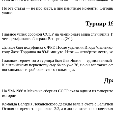
Но эта статья — не про азарт, а про памятные моменты. Сего
улице.
Турнир-19
Главное успех сборной СССР на чемпионате мира случился в 19
четвертьфинале обыграла Венгрию (2:1).
Дальше был полуфинал с ФРГ. После удаления Игоря Численко со
голу Жозе Торриша на 89-й минуте. Итог — четвёртое место, ко
Главным героем того турнира был Лев Яшин — единственный вр
К английскому первенству ему было уже 36, но он всё также о
восхищалась игрой советского голкипера.
Дра
На ЧМ-1986 в Мексике сборная СССР ехала одним из фаворитов
истории.
Команда Валерия Лобановского дважды вела в счёте с Бельгией
Основное время завершилось 2:2, а в дополнительное советская